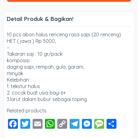
Detail Produk & Bagikan!
10 pcs abon halus renceng rasa sapi (20 renceng)
HET ( jawa ) Rp 5000,
–
Takaran saji : 10 gr/pack
komposisi :
daging sapi, rempah, gula, garam,
minyak
Kelebihan :
1. tekstur halus
2. cocok buat usia bayi 6+
3.larut dalam bubur sebagai toping
Related products
F
T
E
W
C
T
M
M
S
a
wi
m
h
o
el
e
e
h