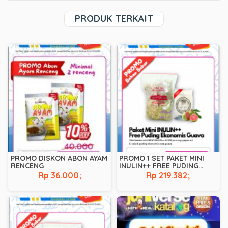
c
tt
ai
at
p
e
ss
ss
a
PRODUK TERKAIT
e
er
l
s
y
g
e
a
re
b
A
Li
r
n
g
o
p
n
a
g
e
o
p
k
m
er
k
PROMO DISKON ABON AYAM
PROMO 1 SET PAKET MINI
RENCENG
INULIN++ FREE PUDING
EKONOMIS GUAVA JULI
Rp 36.000;
Rp 219.382;
2026